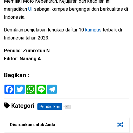
Memiliki Moto Kebenaran, Kejujuran dan keadilan ini
menjadikan
UI
sebagai kampus bergengsi dan berkualitas di
Indonesia.
Demikian penjelasan lengkap daftar 10
kampus
terbaik di
Indonesia tahun 2023.
Penulis: Zumrotun N.
Editor: Nanang A.
Bagikan :
F
T
W
L
T
a
w
h
i
e
c
i
a
n
l
e
t
t
e
e
Kategori
b
t
s
g
Pendidikan
41
o
e
A
r
o
r
p
a
k
p
m
Disarankan untuk Anda