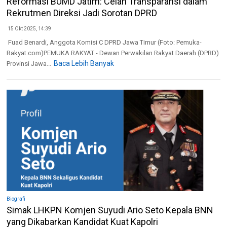
Reformasi BUMD Jatim: Celah Transparansi dalam
Rekrutmen Direksi Jadi Sorotan DPRD
15 Okt 2025, 14:39
Fuad Benardi, Anggota Komisi C DPRD Jawa Timur (Foto: Pemuka-
Rakyat.com)PEMUKA RAKYAT - Dewan Perwakilan Rakyat Daerah (DPRD)
Baca Lebih Banyak
Provinsi Jawa...
Biografi
Simak LHKPN Komjen Suyudi Ario Seto Kepala BNN
yang Dikabarkan Kandidat Kuat Kapolri