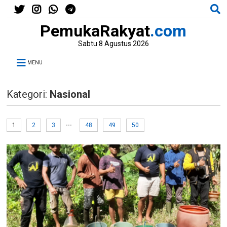
PemukaRakyat
.com
Sabtu 8 Agustus 2026
MENU
Kategori:
Nasional
...
1
2
3
48
49
50