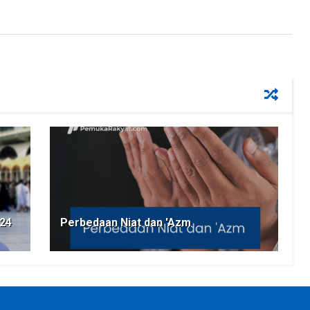
024
Perbedaan Niat dan 'Azm