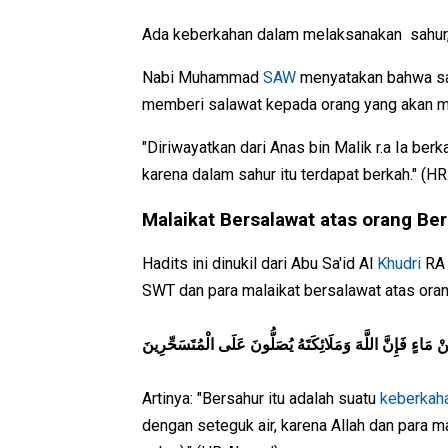
Ada keberkahan dalam melaksanakan sahur, 
Nabi Muhammad
SAW
menyatakan bahwa sah
memberi salawat kepada orang yang akan m
"Diriwayatkan dari Anas bin Malik r.a Ia 
karena dalam sahur itu terdapat berkah." (HR
Malaikat Bersalawat atas orang Be
Hadits ini dinukil dari Abu Sa'id Al
Khudri
RA 
SWT dan para malaikat bersalawat atas oran
ْ مَاءٍ فَإِنَّ اللَّهَ وَمَلَائِكَتَهُ يُصَلُّونَ عَلَى الْمُتَسَحِّرِينَ
Artinya: "Bersahur itu adalah suatu
keberkah
dengan seteguk air, karena Allah dan para 