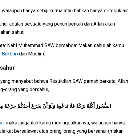
walaupun hanya sebiji kurma atau bahkan hanya seteguk air.
ur adalah sesuatu yang penuh berkah dari Allah akan
akan sahur.
berkata: Nabi Muhammad SAW bersabda: Makan sahurlah kamu
.
Bukhori
dan Muslim).
rsahur
yang menyebut bahwa Rasulullah SAW pernah berkata, Allah
g-orang yang bersahur,
السُّحُورُ أَكْلَةٌ بَرَكَةٌ فَلَا تَدَعُوهُ وَلَوْ أَنْ يَجْرَعَ أَحَدُكُمْ جَرْعَةً مِن
an
, maka janganlah kamu meninggalkannya, walaupun hanya
malaikat bersalawat atas orang-orang yang bersahur (makan