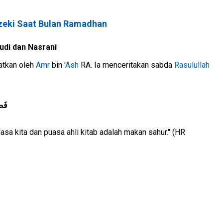
eki Saat Bulan Ramadhan
di dan Nasrani
atkan oleh
Amr
bin '
Ash
RA. Ia menceritakan sabda
Rasulullah
فَصْ
sa kita dan puasa ahli kitab adalah makan sahur." (HR