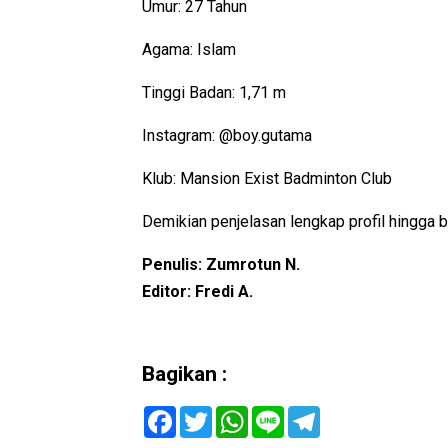
Umur: 27 Tahun
Agama: Islam
Tinggi Badan: 1,71 m
Instagram: @boy.gutama
Klub: Mansion Exist Badminton Club
Demikian penjelasan lengkap profil hingga 
Penulis: Zumrotun N.
Editor: Fredi A.
Bagikan :
F
T
W
L
T
a
w
h
i
e
c
i
a
n
l