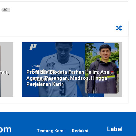
301
mur,
Profil dan Biodata Farhan Halim: Asal,
Agama, Pasangan, Medsos, Hingga
Perjalanan Karir
Label
Tentang Kami
Redaksi