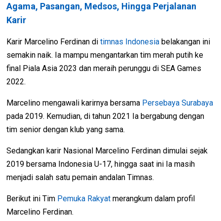
Agama, Pasangan, Medsos, Hingga Perjalanan
Karir
Karir Marcelino Ferdinan di
timnas Indonesia
belakangan ini
semakin naik. Ia mampu mengantarkan tim merah putih ke
final Piala Asia 2023 dan meraih perunggu di SEA Games
2022.
Marcelino mengawali karirnya bersama
Persebaya Surabaya
pada 2019. Kemudian, di tahun 2021 Ia bergabung dengan
tim senior dengan klub yang sama.
Sedangkan karir Nasional Marcelino Ferdinan dimulai sejak
2019 bersama Indonesia U-17, hingga saat ini Ia masih
menjadi salah satu pemain andalan Timnas.
Berikut ini Tim
Pemuka Rakyat
merangkum dalam profil
Marcelino Ferdinan.