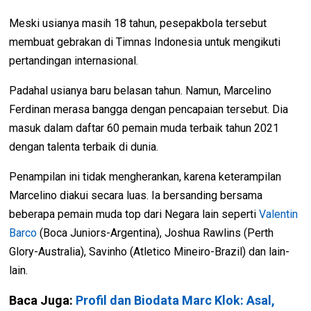
Meski usianya masih 18 tahun, pesepakbola tersebut
membuat gebrakan di Timnas Indonesia untuk mengikuti
pertandingan internasional.
Padahal usianya baru belasan tahun. Namun, Marcelino
Ferdinan merasa bangga dengan pencapaian tersebut. Dia
masuk dalam daftar 60 pemain muda terbaik tahun 2021
dengan talenta terbaik di dunia.
Penampilan ini tidak mengherankan, karena keterampilan
Marcelino diakui secara luas. Ia bersanding bersama
beberapa pemain muda top dari Negara lain seperti
Valentin
Barco
(Boca Juniors-Argentina), Joshua Rawlins (Perth
Glory-Australia), Savinho (Atletico Mineiro-Brazil) dan lain-
lain.
Baca Juga:
Profil dan Biodata Marc Klok: Asal,