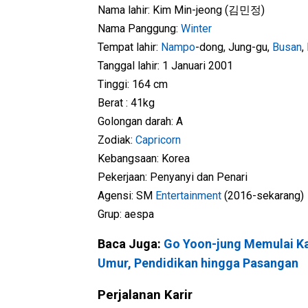
Nama lahir: Kim Min-jeong (김민정)
Nama Panggung:
Winter
Tempat lahir:
Nampo
-dong, Jung-gu,
Busan
,
Tanggal lahir: 1 Januari 2001
Tinggi: 164 cm
Berat : 41kg
Golongan darah: A
Zodiak:
Capricorn
Kebangsaan: Korea
Pekerjaan: Penyanyi dan Penari
Agensi: SM
Entertainment
(2016-sekarang)
Grup: aespa
Baca Juga:
Go Yoon-jung Memulai Kar
Umur, Pendidikan hingga Pasangan
Perjalanan Karir