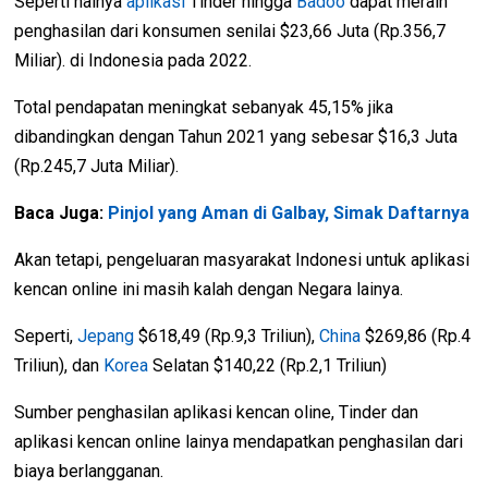
Seperti halnya
aplikasi
Tinder hingga
Badoo
dapat meraih
penghasilan dari konsumen senilai $23,66 Juta (Rp.356,7
Miliar). di Indonesia pada 2022.
Total pendapatan meningkat sebanyak 45,15% jika
dibandingkan dengan Tahun 2021 yang sebesar $16,3 Juta
(Rp.245,7 Juta Miliar).
Baca Juga:
Pinjol yang Aman di Galbay, Simak Daftarnya
Akan tetapi, pengeluaran masyarakat Indonesi untuk aplikasi
kencan online ini masih kalah dengan Negara lainya.
Seperti,
Jepang
$618,49 (Rp.9,3 Triliun),
China
$269,86 (Rp.4
Triliun), dan
Korea
Selatan $140,22 (Rp.2,1 Triliun)
Sumber penghasilan aplikasi kencan oline, Tinder dan
aplikasi kencan online lainya mendapatkan penghasilan dari
biaya berlangganan.